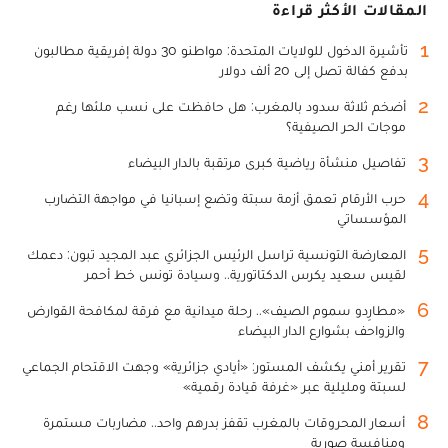
المقالات الأكثر قراءة
1
تأشيرة الدخول للولايات المتحدة: مواطنو 30 دولة إفريقية مطالبون
بدفع كفالة تصل إلى 20 ألف دولار
2
أضخم ثلاثة سدود بالمغرب: هل حافظت على نسب ملئها رغم
موجات الحر الصيفية؟
3
تفاصيل منشأة رياضية كبرى مرتقبة بالدار البيضاء
4
حرب الأرقام تعمق أزمة سبتة وتضع إسبانيا في مواجهة التضارب
المؤسساتي
5
المعارضة التونسية تراسل الرئيس الجزائري عبد المجيد تبون: دعمك
لقيس سعيد يكرس الدكتاتورية.. وسيادة تونس خط أحمر
6
«مطارِدو سموم الصيف».. رحلة ميدانية مع فرقة لمكافحة القوارض
والزواحف بشوارع الدار البيضاء
7
تقرير أمني يكشف المستور: «أيادي جزائرية» وجهت الاقتحام الجماعي
لسبتة ومليلية عبر «غرفة قيادة رقمية»
8
أسعار المحروقات بالمغرب تقفز بدرهم واحد.. مضاربات مستمرة
ومنافسة صورية