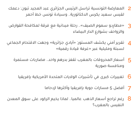
2
المعارضة التونسية تراسل الرئيس الجزائري عبد المجيد تبون: دعمك
لقيس سعيد يكرس الدكتاتورية.. وسيادة تونس خط أحمر
3
«مطارِدو سموم الصيف».. رحلة ميدانية مع فرقة لمكافحة القوارض
والزواحف بشوارع الدار البيضاء
4
تقرير أمني يكشف المستور: «أيادي جزائرية» وجهت الاقتحام الجماعي
لسبتة ومليلية عبر «غرفة قيادة رقمية»
5
أسعار المحروقات بالمغرب تقفز بدرهم واحد.. مضاربات مستمرة
ومنافسة صورية
6
تغييرات كبرى في تأشيرات الولايات المتحدة الأمريكية بإفريقيا
7
أفضل 5 مسارات جوية بإفريقيا وأكثرها ازدحاما
8
رغم تراجع أسعار الذهب عالميا.. لماذا يخيم الركود على سوق المعدن
النفيس بالمغرب؟