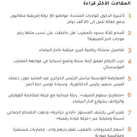
المقالات الأكثر قراءة
1
تأشيرة الدخول للولايات المتحدة: مواطنو 30 دولة إفريقية مطالبون
بدفع كفالة تصل إلى 20 ألف دولار
2
أضخم ثلاثة سدود بالمغرب: هل حافظت على نسب ملئها رغم
موجات الحر الصيفية؟
3
تفاصيل منشأة رياضية كبرى مرتقبة بالدار البيضاء
4
حرب الأرقام تعمق أزمة سبتة وتضع إسبانيا في مواجهة التضارب
المؤسساتي
5
المعارضة التونسية تراسل الرئيس الجزائري عبد المجيد تبون: دعمك
لقيس سعيد يكرس الدكتاتورية.. وسيادة تونس خط أحمر
6
«مطارِدو سموم الصيف».. رحلة ميدانية مع فرقة لمكافحة القوارض
والزواحف بشوارع الدار البيضاء
7
تقرير أمني يكشف المستور: «أيادي جزائرية» وجهت الاقتحام الجماعي
لسبتة ومليلية عبر «غرفة قيادة رقمية»
8
أسعار المحروقات بالمغرب تقفز بدرهم واحد.. مضاربات مستمرة
ومنافسة صورية