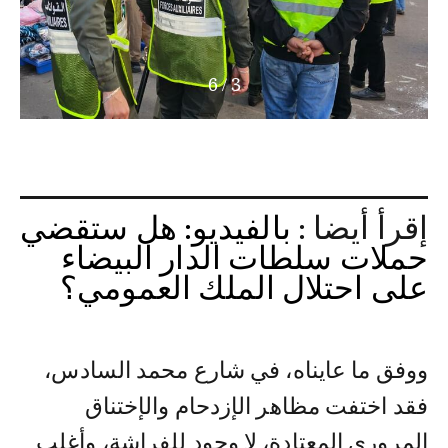
6
/
3
إقرأ أيضا :
بالفيديو: هل ستقضي
حملات سلطات الدار البيضاء
على احتلال الملك العمومي؟
ووفق ما عايناه، في شارع محمد السادس،
فقد اختفت مظاهر الإزدحام والإختناق
المروري المعتادة، لا وجود للفراشة، وأغلب