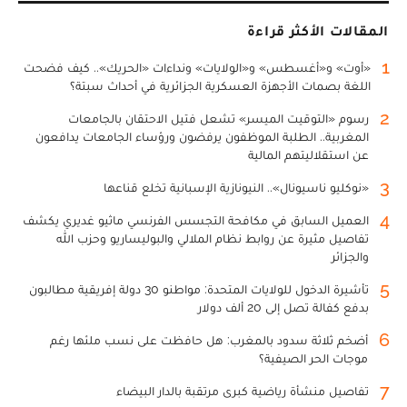
المقالات الأكثر قراءة
1
«أوت» و«أغسطس» و«الولايات» ونداءات «الحريك».. كيف فضحت
اللغة بصمات الأجهزة العسكرية الجزائرية في أحداث سبتة؟
2
رسوم «التوقيت الميسر» تشعل فتيل الاحتقان بالجامعات
المغربية.. الطلبة الموظفون يرفضون ورؤساء الجامعات يدافعون
عن استقلاليتهم المالية
3
«نوكليو ناسيونال».. النيونازية الإسبانية تخلع قناعها
4
العميل السابق في مكافحة التجسس الفرنسي ماثيو غديري يكشف
تفاصيل مثيرة عن روابط نظام الملالي والبوليساريو وحزب الله
والجزائر
5
تأشيرة الدخول للولايات المتحدة: مواطنو 30 دولة إفريقية مطالبون
بدفع كفالة تصل إلى 20 ألف دولار
6
أضخم ثلاثة سدود بالمغرب: هل حافظت على نسب ملئها رغم
موجات الحر الصيفية؟
7
تفاصيل منشأة رياضية كبرى مرتقبة بالدار البيضاء