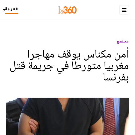
العربية
▾
مجتمع
أمن مكناس يوقف مهاجرا
مغربيا متورطا في جريمة قتل
بفرنسا