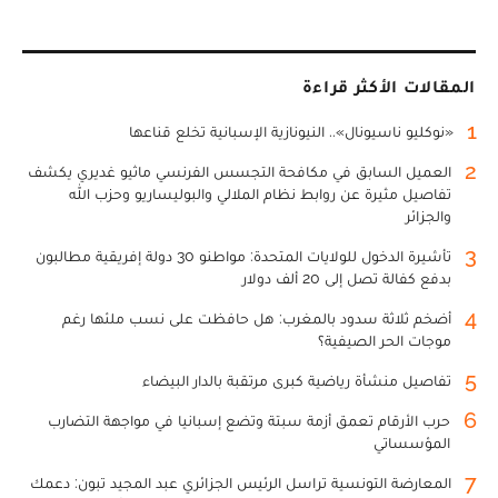
المقالات الأكثر قراءة
1
«نوكليو ناسيونال».. النيونازية الإسبانية تخلع قناعها
2
العميل السابق في مكافحة التجسس الفرنسي ماثيو غديري يكشف
تفاصيل مثيرة عن روابط نظام الملالي والبوليساريو وحزب الله
والجزائر
3
تأشيرة الدخول للولايات المتحدة: مواطنو 30 دولة إفريقية مطالبون
بدفع كفالة تصل إلى 20 ألف دولار
4
أضخم ثلاثة سدود بالمغرب: هل حافظت على نسب ملئها رغم
موجات الحر الصيفية؟
5
تفاصيل منشأة رياضية كبرى مرتقبة بالدار البيضاء
6
حرب الأرقام تعمق أزمة سبتة وتضع إسبانيا في مواجهة التضارب
المؤسساتي
7
المعارضة التونسية تراسل الرئيس الجزائري عبد المجيد تبون: دعمك