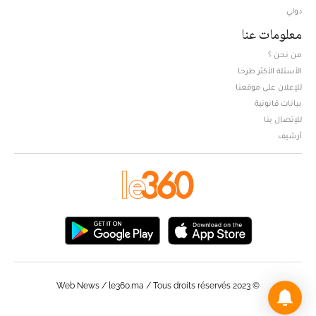
دولي
معلومات عنا
من نحن ؟
الأسئلة الأكثر طرحا
للإعلان على موقعنا
بيانات قانونية
للإتصال بنا
أرشيف
© Web News / le360.ma / Tous droits réservés 2023