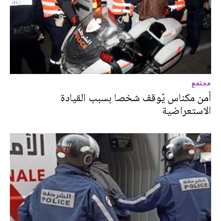
مجتمع
أمن مكناس يٌوقف شخصا بسبب القيادة
الاستعراضية