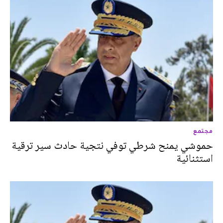
مجتمع
حموشي يمنح شرطي توفي نتجية حادث سير ترقية
استثنائية