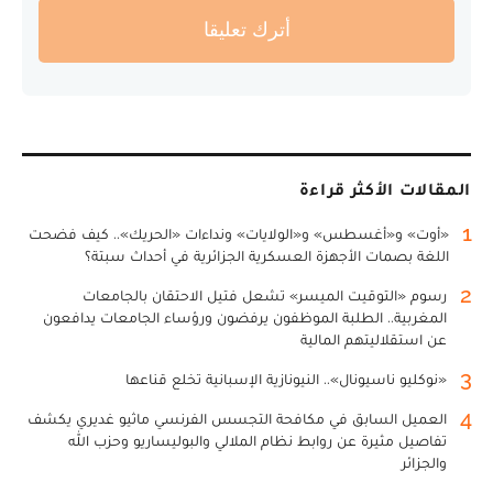
أترك تعليقا
المقالات الأكثر قراءة
1
«أوت» و«أغسطس» و«الولايات» ونداءات «الحريك».. كيف فضحت
اللغة بصمات الأجهزة العسكرية الجزائرية في أحداث سبتة؟
2
رسوم «التوقيت الميسر» تشعل فتيل الاحتقان بالجامعات
المغربية.. الطلبة الموظفون يرفضون ورؤساء الجامعات يدافعون
عن استقلاليتهم المالية
3
«نوكليو ناسيونال».. النيونازية الإسبانية تخلع قناعها
4
العميل السابق في مكافحة التجسس الفرنسي ماثيو غديري يكشف
تفاصيل مثيرة عن روابط نظام الملالي والبوليساريو وحزب الله
والجزائر