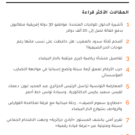
المقالات الأكثر قراءة
1
تأشيرة الدخول للولايات المتحدة: مواطنو 30 دولة إفريقية مطالبون
بدفع كفالة تصل إلى 20 ألف دولار
2
أضخم ثلاثة سدود بالمغرب: هل حافظت على نسب ملئها رغم
موجات الحر الصيفية؟
3
تفاصيل منشأة رياضية كبرى مرتقبة بالدار البيضاء
4
حرب الأرقام تعمق أزمة سبتة وتضع إسبانيا في مواجهة التضارب
المؤسساتي
5
المعارضة التونسية تراسل الرئيس الجزائري عبد المجيد تبون: دعمك
لقيس سعيد يكرس الدكتاتورية.. وسيادة تونس خط أحمر
6
«مطارِدو سموم الصيف».. رحلة ميدانية مع فرقة لمكافحة القوارض
والزواحف بشوارع الدار البيضاء
7
تقرير أمني يكشف المستور: «أيادي جزائرية» وجهت الاقتحام الجماعي
لسبتة ومليلية عبر «غرفة قيادة رقمية»