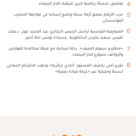
4
تفاصيل منشأة رياضية كبرى مرتقبة بالدار البيضاء
5
حرب الأرقام تعمق أزمة سبتة وتضع إسبانيا في مواجهة التضارب
المؤسساتي
6
المعارضة التونسية تراسل الرئيس الجزائري عبد المجيد تبون: دعمك
لقيس سعيد يكرس الدكتاتورية.. وسيادة تونس خط أحمر
7
«مطارِدو سموم الصيف».. رحلة ميدانية مع فرقة لمكافحة القوارض
والزواحف بشوارع الدار البيضاء
8
تقرير أمني يكشف المستور: «أيادي جزائرية» وجهت الاقتحام الجماعي
لسبتة ومليلية عبر «غرفة قيادة رقمية»