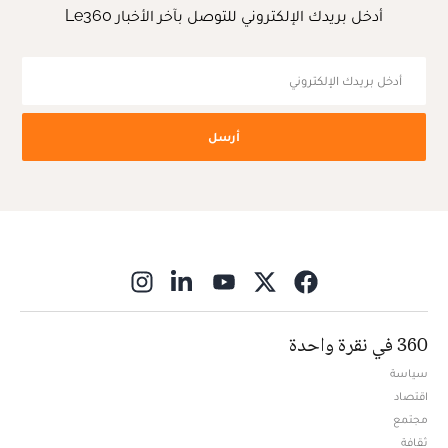
أدخل بريدك الإلكتروني للتوصل بآخر الأخبار Le360
أرسل
ns in new window
360 في نقرة واحدة
سياسة
اقتصاد
مجتمع
ثقافة