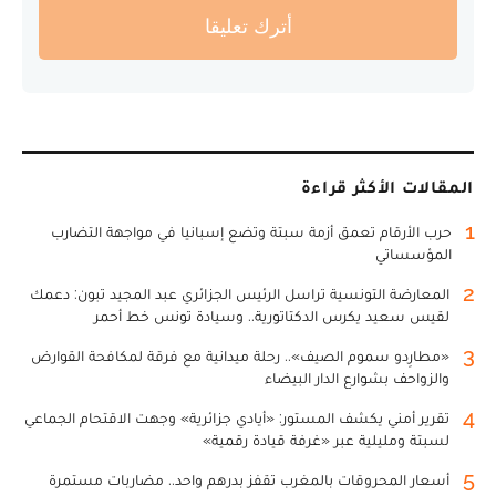
أترك تعليقا
المقالات الأكثر قراءة
1
حرب الأرقام تعمق أزمة سبتة وتضع إسبانيا في مواجهة التضارب
المؤسساتي
2
المعارضة التونسية تراسل الرئيس الجزائري عبد المجيد تبون: دعمك
لقيس سعيد يكرس الدكتاتورية.. وسيادة تونس خط أحمر
3
«مطارِدو سموم الصيف».. رحلة ميدانية مع فرقة لمكافحة القوارض
والزواحف بشوارع الدار البيضاء
4
تقرير أمني يكشف المستور: «أيادي جزائرية» وجهت الاقتحام الجماعي
لسبتة ومليلية عبر «غرفة قيادة رقمية»
5
أسعار المحروقات بالمغرب تقفز بدرهم واحد.. مضاربات مستمرة