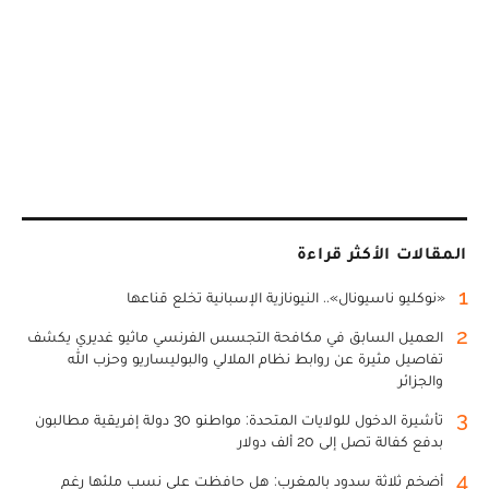
المقالات الأكثر قراءة
1
«نوكليو ناسيونال».. النيونازية الإسبانية تخلع قناعها
2
العميل السابق في مكافحة التجسس الفرنسي ماثيو غديري يكشف
تفاصيل مثيرة عن روابط نظام الملالي والبوليساريو وحزب الله
والجزائر
3
تأشيرة الدخول للولايات المتحدة: مواطنو 30 دولة إفريقية مطالبون
بدفع كفالة تصل إلى 20 ألف دولار
4
أضخم ثلاثة سدود بالمغرب: هل حافظت على نسب ملئها رغم