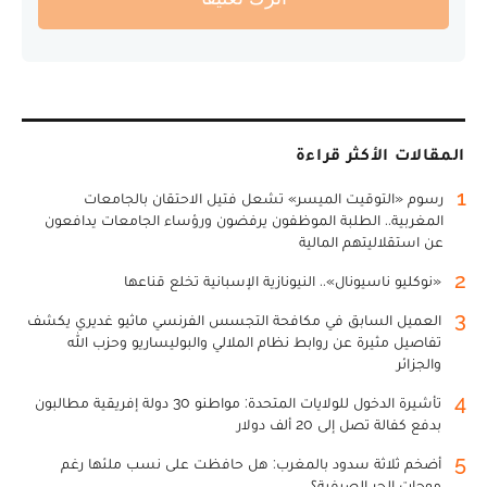
المقالات الأكثر قراءة
1
رسوم «التوقيت الميسر» تشعل فتيل الاحتقان بالجامعات
المغربية.. الطلبة الموظفون يرفضون ورؤساء الجامعات يدافعون
عن استقلاليتهم المالية
2
«نوكليو ناسيونال».. النيونازية الإسبانية تخلع قناعها
3
العميل السابق في مكافحة التجسس الفرنسي ماثيو غديري يكشف
تفاصيل مثيرة عن روابط نظام الملالي والبوليساريو وحزب الله
والجزائر
4
تأشيرة الدخول للولايات المتحدة: مواطنو 30 دولة إفريقية مطالبون
بدفع كفالة تصل إلى 20 ألف دولار
5
أضخم ثلاثة سدود بالمغرب: هل حافظت على نسب ملئها رغم
موجات الحر الصيفية؟