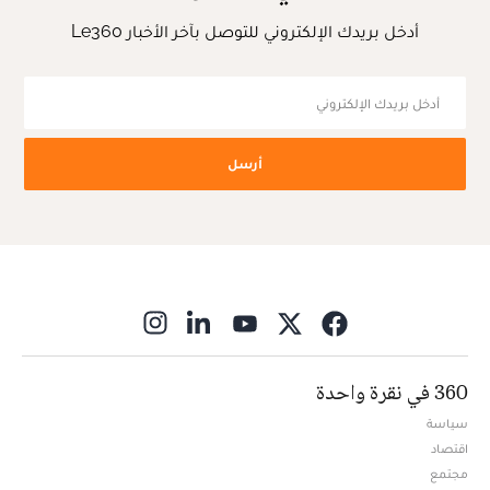
أدخل بريدك الإلكتروني للتوصل بآخر الأخبار Le360
أرسل
ns in new window
360 في نقرة واحدة
سياسة
اقتصاد
مجتمع