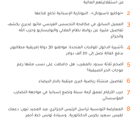
عن استقلاليتهم المالية
2
«نوكليو ناسيونال».. النيونازية الإسبانية تخلع قناعها
3
العميل السابق في مكافحة التجسس الفرنسي ماثيو غديري يكشف
تفاصيل مثيرة عن روابط نظام الملالي والبوليساريو وحزب الله
والجزائر
4
تأشيرة الدخول للولايات المتحدة: مواطنو 30 دولة إفريقية مطالبون
بدفع كفالة تصل إلى 20 ألف دولار
5
أضخم ثلاثة سدود بالمغرب: هل حافظت على نسب ملئها رغم
موجات الحر الصيفية؟
6
تفاصيل منشأة رياضية كبرى مرتقبة بالدار البيضاء
7
حرب الأرقام تعمق أزمة سبتة وتضع إسبانيا في مواجهة التضارب
المؤسساتي
8
المعارضة التونسية تراسل الرئيس الجزائري عبد المجيد تبون: دعمك
لقيس سعيد يكرس الدكتاتورية.. وسيادة تونس خط أحمر