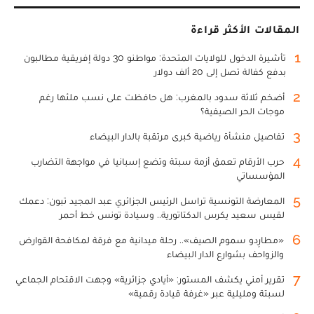
المقالات الأكثر قراءة
1
تأشيرة الدخول للولايات المتحدة: مواطنو 30 دولة إفريقية مطالبون
بدفع كفالة تصل إلى 20 ألف دولار
2
أضخم ثلاثة سدود بالمغرب: هل حافظت على نسب ملئها رغم
موجات الحر الصيفية؟
3
تفاصيل منشأة رياضية كبرى مرتقبة بالدار البيضاء
4
حرب الأرقام تعمق أزمة سبتة وتضع إسبانيا في مواجهة التضارب
المؤسساتي
5
المعارضة التونسية تراسل الرئيس الجزائري عبد المجيد تبون: دعمك
لقيس سعيد يكرس الدكتاتورية.. وسيادة تونس خط أحمر
6
«مطارِدو سموم الصيف».. رحلة ميدانية مع فرقة لمكافحة القوارض
والزواحف بشوارع الدار البيضاء
7
تقرير أمني يكشف المستور: «أيادي جزائرية» وجهت الاقتحام الجماعي
لسبتة ومليلية عبر «غرفة قيادة رقمية»