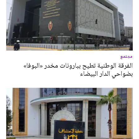
مجتمع
الفرقة الوطنية تطيح ببارونات مخدر «البوفا»
بضواحي الدار البيضاء