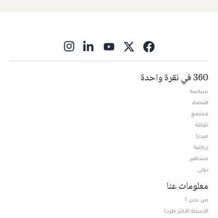
ns in new window
360 في نقرة واحدة
سياسة
اقتصاد
مجتمع
ثقافة
ميديا
Opens in new window
رياضة
مشاهير
دولي
معلومات عنا
من نحن ؟
الأسئلة الأكثر طرحا