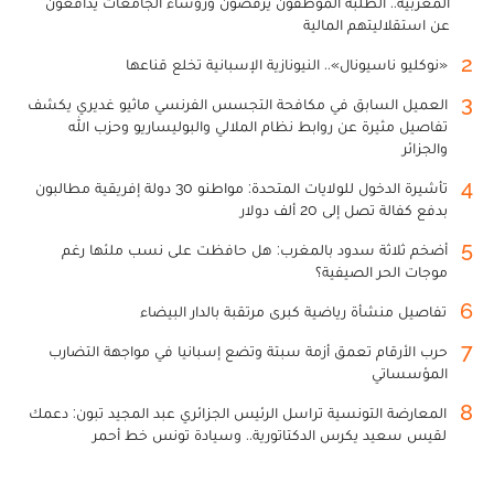
المغربية.. الطلبة الموظفون يرفضون ورؤساء الجامعات يدافعون
عن استقلاليتهم المالية
2
«نوكليو ناسيونال».. النيونازية الإسبانية تخلع قناعها
3
العميل السابق في مكافحة التجسس الفرنسي ماثيو غديري يكشف
تفاصيل مثيرة عن روابط نظام الملالي والبوليساريو وحزب الله
والجزائر
4
تأشيرة الدخول للولايات المتحدة: مواطنو 30 دولة إفريقية مطالبون
بدفع كفالة تصل إلى 20 ألف دولار
5
أضخم ثلاثة سدود بالمغرب: هل حافظت على نسب ملئها رغم
موجات الحر الصيفية؟
6
تفاصيل منشأة رياضية كبرى مرتقبة بالدار البيضاء
7
حرب الأرقام تعمق أزمة سبتة وتضع إسبانيا في مواجهة التضارب
المؤسساتي
8
المعارضة التونسية تراسل الرئيس الجزائري عبد المجيد تبون: دعمك
لقيس سعيد يكرس الدكتاتورية.. وسيادة تونس خط أحمر