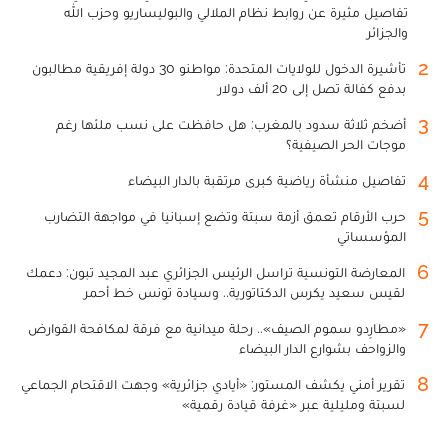
تفاصيل مثيرة عن روابط نظام الملالي والبوليساريو وحزب الله
والجزائر
2
تأشيرة الدخول للولايات المتحدة: مواطنو 30 دولة إفريقية مطالبون
بدفع كفالة تصل إلى 20 ألف دولار
3
أضخم ثلاثة سدود بالمغرب: هل حافظت على نسب ملئها رغم
موجات الحر الصيفية؟
4
تفاصيل منشأة رياضية كبرى مرتقبة بالدار البيضاء
5
حرب الأرقام تعمق أزمة سبتة وتضع إسبانيا في مواجهة التضارب
المؤسساتي
6
المعارضة التونسية تراسل الرئيس الجزائري عبد المجيد تبون: دعمك
لقيس سعيد يكرس الدكتاتورية.. وسيادة تونس خط أحمر
7
«مطارِدو سموم الصيف».. رحلة ميدانية مع فرقة لمكافحة القوارض
والزواحف بشوارع الدار البيضاء
8
تقرير أمني يكشف المستور: «أيادي جزائرية» وجهت الاقتحام الجماعي
لسبتة ومليلية عبر «غرفة قيادة رقمية»