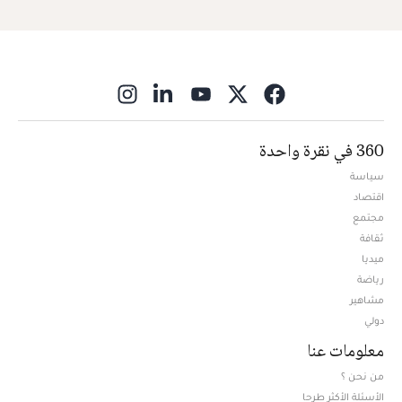
ns in new window
360 في نقرة واحدة
سياسة
اقتصاد
مجتمع
ثقافة
ميديا
Opens in new window
رياضة
مشاهير
دولي
معلومات عنا
من نحن ؟
الأسئلة الأكثر طرحا