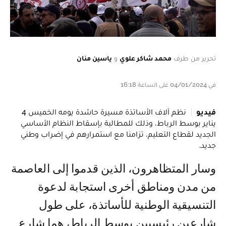
تحرير من طرف
محمد شاكر علوي
و
ياسين منان
في 04/01/2024 على الساعة 16:18
فيديو
نظم آلاف الأساتذة مسيرة حاشدة يومه الخميس 4
يناير بوسط الرباط، وذلك للمطالبة بإسقاط النظام الأساسي
الجديد لقطاع التعليم، تزامنا مع استمرارهم في إضراب وطني
جديد.
وسار المتظاهرون، الذين قدموا إلى العاصمة
من مدن ومناطق أخرى استجابة لدعوة
التنسيقية الوطنية للأساتذة، على طول
شارعين رئيسيين بوسط الرباط، هما شارع