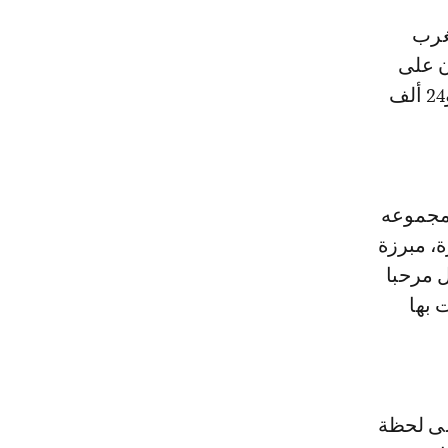
ن على
21 ألف و39من المسافرين الذين حلوا بالمغرب عبر هذه البوابة البحرية، و24 ألف
 مجموعه
ة، و5آلاف و721 عربة مغادرة، مبرزة
 مرحبا
 بها
لى لحظة