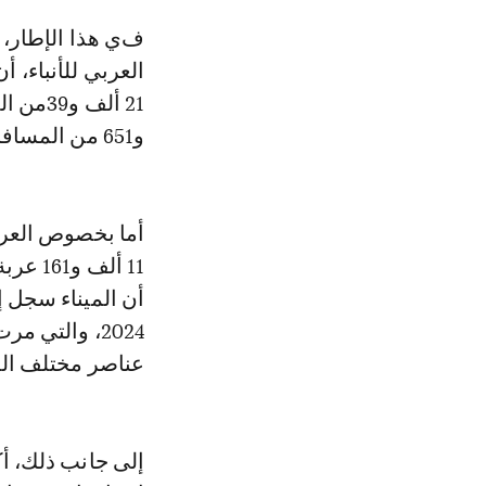
في هذا الإطار، أبرزت رحاب بولمان، ضابط ميناء، في تصريح لوكالة المغرب
العربي للأنباء، 
و651 من المسافرين المغادرين نحو ديار المهجر.
أما بخصوص العرب
أن الميناء سجل 
2024، والتي
عناصر مختلف الم
إلى جانب ذلك، أ