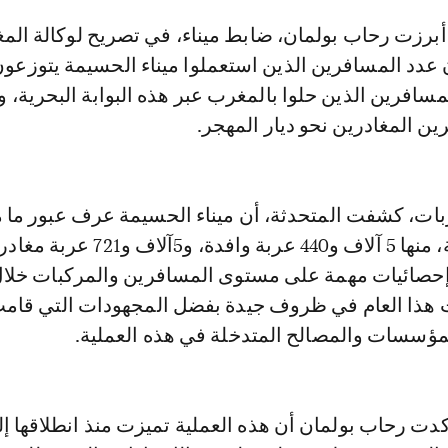
أن عدد المسافرين الذين استعملوا ميناء الحسيمة يتوزعو
ات، كشفت المتحدثة، أن ميناء الحسيمة عرف عبور ما
11 ألف و161 عربة، منها 5 آلاف و440 عربة وافد
إحصائيات مهمة على مستوى المسافرين والمركبات خلال
 مرت هذا العام في ظروف جيدة بفضل المجهودات التي قامت
ؤسسات والمصالح المتدخلة في هذه العملية.
كدت رحاب بولمان أن هذه العملية تميزت منذ انطلاقها إ