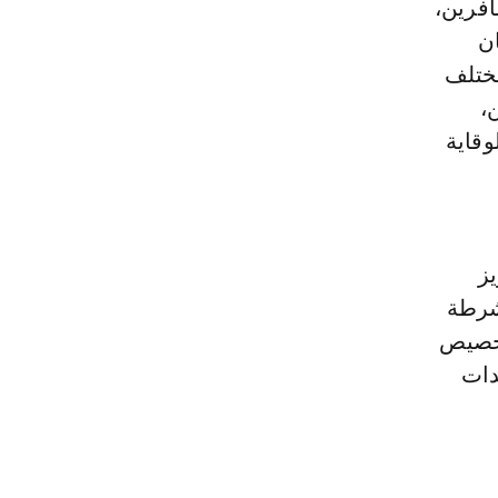
افرين،
ن
ختلف
،
الوقاية
يز
لشرطة
تخصيص
دات