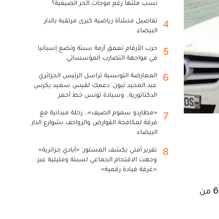
نسب ملئها رغم موجات الحر الصيفية؟
تفاصيل منشأة رياضية كبرى مرتقبة بالدار
4
البيضاء
حرب الأرقام تعمق أزمة سبتة وتضع إسبانيا
5
في مواجهة التضارب المؤسساتي
المعارضة التونسية تراسل الرئيس الجزائري
6
عبد المجيد تبون: دعمك لقيس سعيد يكرس
الدكتاتورية.. وسيادة تونس خط أحمر
«مطارِدو سموم الصيف».. رحلة ميدانية مع
7
فرقة لمكافحة القوارض والزواحف بشوارع الدار
البيضاء
تقرير أمني يكشف المستور: «أيادي جزائرية»
8
وجهت الاقتحام الجماعي لسبتة ومليلية عبر
«غرفة قيادة رقمية»
استقبل ميناء الحسيمة، منذ انطلاق عملية مرحبا 2024 في 5 يونيو الماضي وإلى حدود الخميس 5 شتنبر، 45 ألفا و690 من