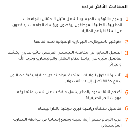
المقالات الأكثر قراءة
1
رسوم «التوقيت الميسر» تشعل فتيل الاحتقان بالجامعات
المغربية.. الطلبة الموظفون يرفضون ورؤساء الجامعات يدافعون
عن استقلاليتهم المالية
2
«نوكليو ناسيونال».. النيونازية الإسبانية تخلع قناعها
3
العميل السابق في مكافحة التجسس الفرنسي ماثيو غديري يكشف
تفاصيل مثيرة عن روابط نظام الملالي والبوليساريو وحزب الله
والجزائر
4
تأشيرة الدخول للولايات المتحدة: مواطنو 30 دولة إفريقية مطالبون
بدفع كفالة تصل إلى 20 ألف دولار
5
أضخم ثلاثة سدود بالمغرب: هل حافظت على نسب ملئها رغم
موجات الحر الصيفية؟
6
تفاصيل منشأة رياضية كبرى مرتقبة بالدار البيضاء
7
حرب الأرقام تعمق أزمة سبتة وتضع إسبانيا في مواجهة التضارب
المؤسساتي