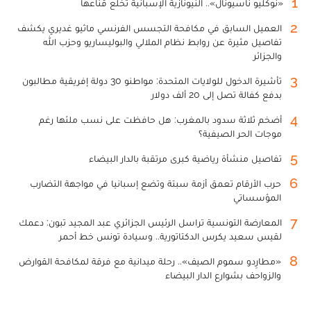
1
«نوكليو ناسيونال».. النيونازية الإسبانية تخلع قناعها
2
العميل السابق في مكافحة التجسس الفرنسي ماثيو غديري يكشف
تفاصيل مثيرة عن روابط نظام الملالي والبوليساريو وحزب الله
والجزائر
3
تأشيرة الدخول للولايات المتحدة: مواطنو 30 دولة إفريقية مطالبون
بدفع كفالة تصل إلى 20 ألف دولار
4
أضخم ثلاثة سدود بالمغرب: هل حافظت على نسب ملئها رغم
موجات الحر الصيفية؟
5
تفاصيل منشأة رياضية كبرى مرتقبة بالدار البيضاء
6
حرب الأرقام تعمق أزمة سبتة وتضع إسبانيا في مواجهة التضارب
المؤسساتي
7
المعارضة التونسية تراسل الرئيس الجزائري عبد المجيد تبون: دعمك
لقيس سعيد يكرس الدكتاتورية.. وسيادة تونس خط أحمر
8
«مطارِدو سموم الصيف».. رحلة ميدانية مع فرقة لمكافحة القوارض
والزواحف بشوارع الدار البيضاء