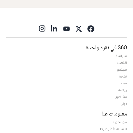
ns in new window
360 في نقرة واحدة
سياسة
اقتصاد
مجتمع
ثقافة
ميديا
Opens in new window
رياضة
مشاهير
دولي
معلومات عنا
من نحن ؟
الأسئلة الأكثر طرحا