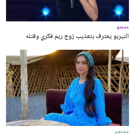
مجتمع
التيربو يعترف بتعذيب زوج ريم فكري وقتله
مشاهير