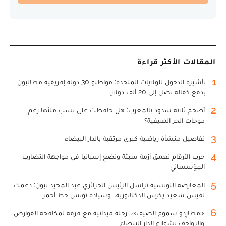
المقالات الأكثر قراءة
1
تأشيرة الدخول للولايات المتحدة: مواطنو 30 دولة إفريقية مطالبون
بدفع كفالة تصل إلى 20 ألف دولار
2
أضخم ثلاثة سدود بالمغرب: هل حافظت على نسب ملئها رغم
موجات الحر الصيفية؟
3
تفاصيل منشأة رياضية كبرى مرتقبة بالدار البيضاء
4
حرب الأرقام تعمق أزمة سبتة وتضع إسبانيا في مواجهة التضارب
المؤسساتي
5
المعارضة التونسية تراسل الرئيس الجزائري عبد المجيد تبون: دعمك
لقيس سعيد يكرس الدكتاتورية.. وسيادة تونس خط أحمر
6
«مطارِدو سموم الصيف».. رحلة ميدانية مع فرقة لمكافحة القوارض
والزواحف بشوارع الدار البيضاء