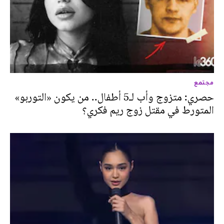
مجتمع
حصري: متزوج وأب لـ5 أطفال.. من يكون «التوربو»
المتورط في مقتل زوج ريم فكري؟