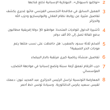
2
«نوكليو ناسيونال».. النيونازية الإسبانية تخلع قناعها
3
العميل السابق في مكافحة التجسس الفرنسي ماثيو غديري يكشف
تفاصيل مثيرة عن روابط نظام الملالي والبوليساريو وحزب الله
والجزائر
4
تأشيرة الدخول للولايات المتحدة: مواطنو 30 دولة إفريقية مطالبون
بدفع كفالة تصل إلى 20 ألف دولار
5
أضخم ثلاثة سدود بالمغرب: هل حافظت على نسب ملئها رغم
موجات الحر الصيفية؟
6
تفاصيل منشأة رياضية كبرى مرتقبة بالدار البيضاء
7
حرب الأرقام تعمق أزمة سبتة وتضع إسبانيا في مواجهة التضارب
المؤسساتي
8
المعارضة التونسية تراسل الرئيس الجزائري عبد المجيد تبون: دعمك
لقيس سعيد يكرس الدكتاتورية.. وسيادة تونس خط أحمر