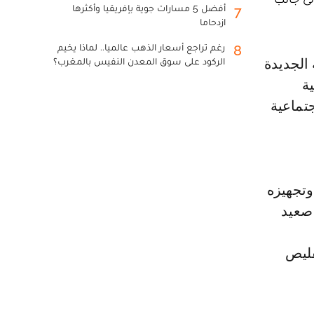
أفضل 5 مسارات جوية بإفريقيا وأكثرها
7
ازدحاما
رغم تراجع أسعار الذهب عالميا.. لماذا يخيم
8
الركود على سوق المعدن النفيس بالمغرب؟
ية
تماعية
وتجهيزه
 صعيد
قليص