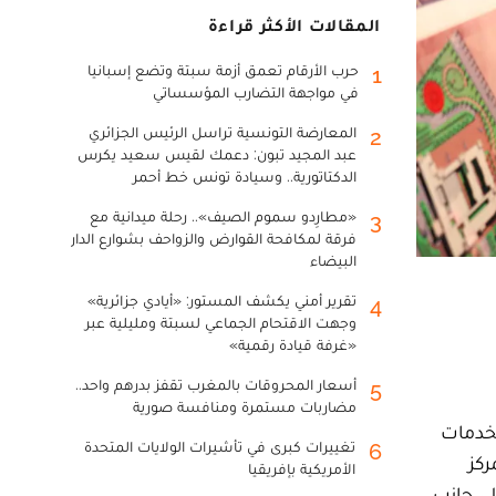
المقالات الأكثر قراءة
حرب الأرقام تعمق أزمة سبتة وتضع إسبانيا
1
في مواجهة التضارب المؤسساتي
المعارضة التونسية تراسل الرئيس الجزائري
2
عبد المجيد تبون: دعمك لقيس سعيد يكرس
الدكتاتورية.. وسيادة تونس خط أحمر
«مطارِدو سموم الصيف».. رحلة ميدانية مع
3
فرقة لمكافحة القوارض والزواحف بشوارع الدار
البيضاء
تقرير أمني يكشف المستور: «أيادي جزائرية»
4
وجهت الاقتحام الجماعي لسبتة ومليلية عبر
«غرفة قيادة رقمية»
أسعار المحروقات بالمغرب تقفز بدرهم واحد..
5
مضاربات مستمرة ومنافسة صورية
الخدمات
تغييرات كبرى في تأشيرات الولايات المتحدة
6
زيارة تفقدية للمركز
الأمريكية بإفريقيا
لى جانب