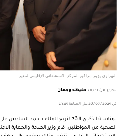
التهراوي يزور مرافق المركز الاستشفائي الإقليمي لتنغير
تحرير من طرف
حفيظة وجمان
في 26/07/2025 على الساعة 13:45
بمناسبة الذكرى الـ26 لتربع الملك محمد
الاستشفائي الإقليمي بتنغير، وذلك بحضور والي جهة درع