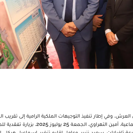
 السادس على العرش، وفي إطار تنفيذ التوجيهات الملكية الرامية إلى تقريب 
الصحية من المواطنين، قام وزير الصحة والحماية الاجتماعية، أمين التهراوي، الجمعة 25 يوليوز 2025، ب
ة تافيلالت، سعيد زنيبر، وعامل إقليم تنغير، إسماعيل هيكل، إ