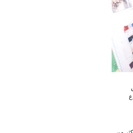
ع
كثر من