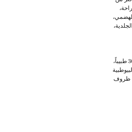
لجراحة،
الهضمي،
لجلدية،
ولتأمين هذه الخدمات، عبأت وزارة الصحة موارد بشرية متخصصة، تضم 30 طبيباً،
البيوطبية
في ظروف