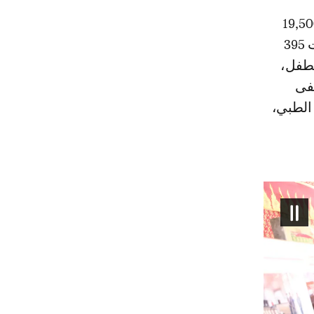
لى مساحة إجمالية تُقدّر بـ 60 ألف متر مربع، منها حوالي 19,500
متر مربع مغطاة، وبطاقة استيعابية تبلغ 120 سريراً، بكلفة إجمالية تجاوزت 395
لطفل،
شفى
الطبي،