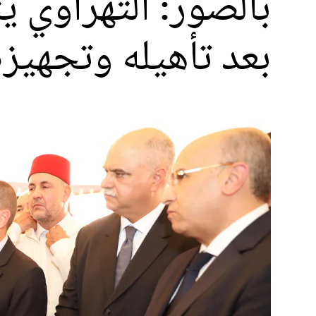
بالصور: التهراوي ي
بعد تأهيله وتجهيزه