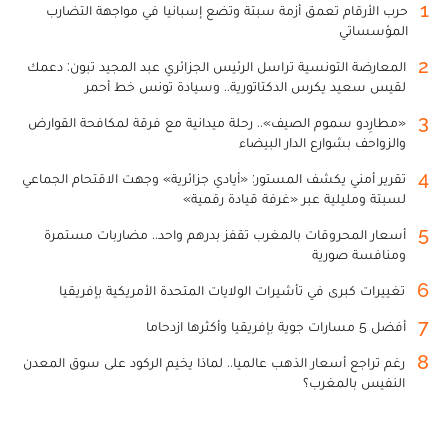
1
حرب الأرقام تعمق أزمة سبتة وتضع إسبانيا في مواجهة التضارب
المؤسساتي
2
المعارضة التونسية تراسل الرئيس الجزائري عبد المجيد تبون: دعمك
لقيس سعيد يكرس الدكتاتورية.. وسيادة تونس خط أحمر
3
«مطارِدو سموم الصيف».. رحلة ميدانية مع فرقة لمكافحة القوارض
والزواحف بشوارع الدار البيضاء
4
تقرير أمني يكشف المستور: «أيادي جزائرية» وجهت الاقتحام الجماعي
لسبتة ومليلية عبر «غرفة قيادة رقمية»
5
أسعار المحروقات بالمغرب تقفز بدرهم واحد.. مضاربات مستمرة
ومنافسة صورية
6
تغييرات كبرى في تأشيرات الولايات المتحدة الأمريكية بإفريقيا
7
أفضل 5 مسارات جوية بإفريقيا وأكثرها ازدحاما
8
رغم تراجع أسعار الذهب عالميا.. لماذا يخيم الركود على سوق المعدن
النفيس بالمغرب؟