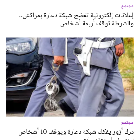
مجتمع
إعلانات إلكترونية تفضح شبكة دعارة بمراكش..
والشرطة توقف أربعة أشخاص
مجتمع
درك أزور يفكك شبكة دعارة ويوقف 10 أشخاص
بينهم نساء متزوجات‎