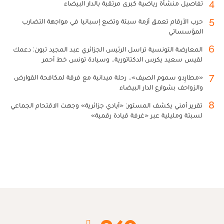
4
تفاصيل منشأة رياضية كبرى مرتقبة بالدار البيضاء
5
حرب الأرقام تعمق أزمة سبتة وتضع إسبانيا في مواجهة التضارب
المؤسساتي
6
المعارضة التونسية تراسل الرئيس الجزائري عبد المجيد تبون: دعمك
لقيس سعيد يكرس الدكتاتورية.. وسيادة تونس خط أحمر
7
«مطارِدو سموم الصيف».. رحلة ميدانية مع فرقة لمكافحة القوارض
والزواحف بشوارع الدار البيضاء
8
تقرير أمني يكشف المستور: «أيادي جزائرية» وجهت الاقتحام الجماعي
لسبتة ومليلية عبر «غرفة قيادة رقمية»