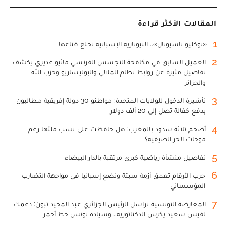
المقالات الأكثر قراءة
1
«نوكليو ناسيونال».. النيونازية الإسبانية تخلع قناعها
2
العميل السابق في مكافحة التجسس الفرنسي ماثيو غديري يكشف
تفاصيل مثيرة عن روابط نظام الملالي والبوليساريو وحزب الله
والجزائر
3
تأشيرة الدخول للولايات المتحدة: مواطنو 30 دولة إفريقية مطالبون
بدفع كفالة تصل إلى 20 ألف دولار
4
أضخم ثلاثة سدود بالمغرب: هل حافظت على نسب ملئها رغم
موجات الحر الصيفية؟
5
تفاصيل منشأة رياضية كبرى مرتقبة بالدار البيضاء
6
حرب الأرقام تعمق أزمة سبتة وتضع إسبانيا في مواجهة التضارب
المؤسساتي
7
المعارضة التونسية تراسل الرئيس الجزائري عبد المجيد تبون: دعمك
لقيس سعيد يكرس الدكتاتورية.. وسيادة تونس خط أحمر