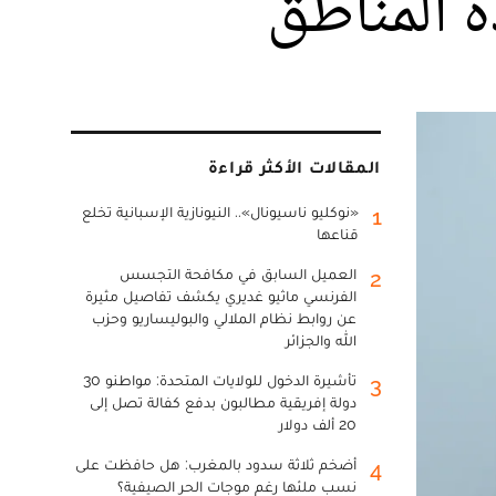
ه المناطق
المقالات الأكثر قراءة
«نوكليو ناسيونال».. النيونازية الإسبانية تخلع
1
قناعها
العميل السابق في مكافحة التجسس
2
الفرنسي ماثيو غديري يكشف تفاصيل مثيرة
عن روابط نظام الملالي والبوليساريو وحزب
الله والجزائر
تأشيرة الدخول للولايات المتحدة: مواطنو 30
3
دولة إفريقية مطالبون بدفع كفالة تصل إلى
20 ألف دولار
أضخم ثلاثة سدود بالمغرب: هل حافظت على
4
نسب ملئها رغم موجات الحر الصيفية؟