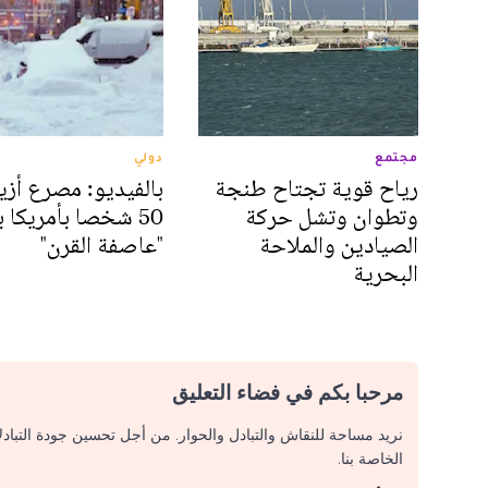
مجتمع
دولي
رياح قوية تجتاح طنجة
بالفيديو: مصرع أزي
وتطوان وتشل حركة
50 شخصا بأمريكا
الصيادين والملاحة
"عاصفة القرن"
البحرية
مرحبا بكم في فضاء التعليق
نريد مساحة للنقاش والتبادل والحوار. من أجل تحسين جودة التباد
الخاصة بنا.