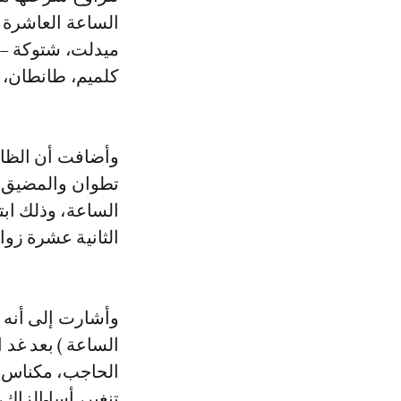
الساعة العاشرة ص
ميدلت، شتوكة – آي
كلميم، طانطان، 
وأضافت أن الظاه
الساعة، وذلك ابتد
الثانية عشرة زوا
الساعة ) بعد غد 
الحاجب، مكناس، 
تنغير، أسا-الزاك