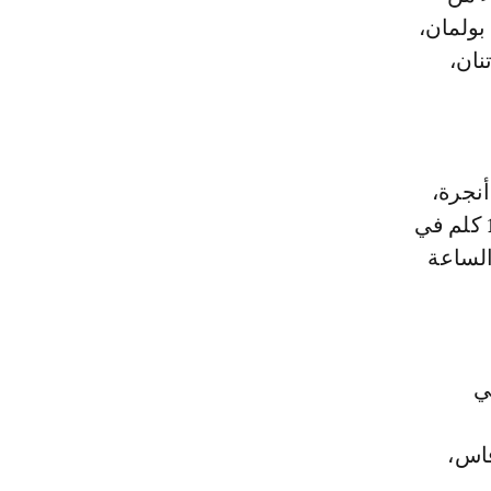
بولمان،
نان،
نجرة،
تطوان والمضيق – الفنيدق، حيث يرتقب تسجيل رياح قوية من 80 إلى 100 كلم في
الساعة
75 إلى 90 كلم في
فاس،