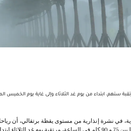
رتقبة ستهم، ابتداء من يوم غد الثلاثاء وإلى غاية يوم الخميس الم
تتراوح سرعتها ما بين 75 و 90 كلم في الساعة، مرتقبة يوم غد الثلاثاء اب