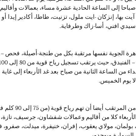
باحا إلى الساعة الحادية عشرة مساء، بعمالات وأقاليم 
ت بها، إنزكان -ايت ملول، تزنيت، طاطا، أكادير إيدا أو ت
سيدي افني، أسا-زاك وطرفاية.
رة الجوية نفسها مرتقبة بكل من طنجة-أصيلة، فحص – أ
اء من الساعة الثانية من صباح بعد غد الأربعاء إلى غاية 
لا يوم الخميس.
وأشارت إلى أنه من المرتقب أيضا أن تهم رياح قوية (من 
الأربعاء كلا من أقاليم وعمالات شفشاون، جرسيف، تازة،
بولمان، مولاي يعقوب، إفران، خنيفرة، ميدلت، صفرو، 
، السمارة وبوجدور.