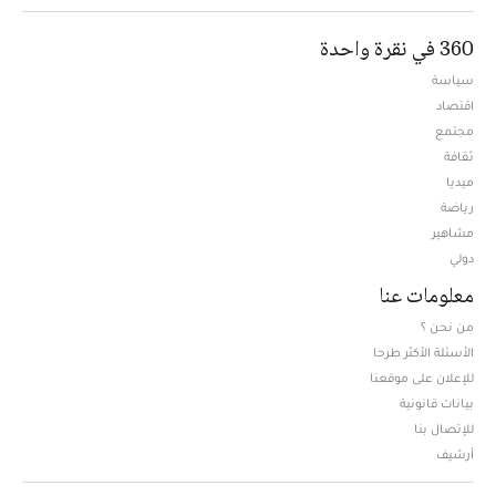
360 في نقرة واحدة
سياسة
اقتصاد
مجتمع
ثقافة
ميديا
Opens in new window
رياضة
مشاهير
دولي
معلومات عنا
من نحن ؟
الأسئلة الأكثر طرحا
للإعلان على موقعنا
بيانات قانونية
للإتصال بنا
أرشيف