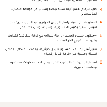
4
حرب الأرقام تعمق أزمة سبتة وتضع إسبانيا في مواجهة التضارب
المؤسساتي
5
المعارضة التونسية تراسل الرئيس الجزائري عبد المجيد تبون: دعمك
لقيس سعيد يكرس الدكتاتورية.. وسيادة تونس خط أحمر
6
«مطارِدو سموم الصيف».. رحلة ميدانية مع فرقة لمكافحة القوارض
والزواحف بشوارع الدار البيضاء
7
تقرير أمني يكشف المستور: «أيادي جزائرية» وجهت الاقتحام الجماعي
لسبتة ومليلية عبر «غرفة قيادة رقمية»
8
أسعار المحروقات بالمغرب تقفز بدرهم واحد.. مضاربات مستمرة
ومنافسة صورية