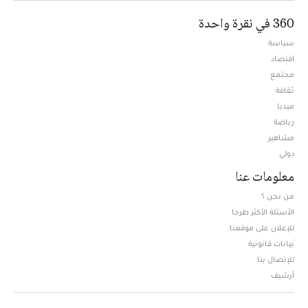
360 في نقرة واحدة
سياسة
اقتصاد
مجتمع
ثقافة
ميديا
Opens in new window
رياضة
مشاهير
دولي
معلومات عنا
من نحن ؟
الأسئلة الأكثر طرحا
للإعلان على موقعنا
بيانات قانونية
للإتصال بنا
أرشيف