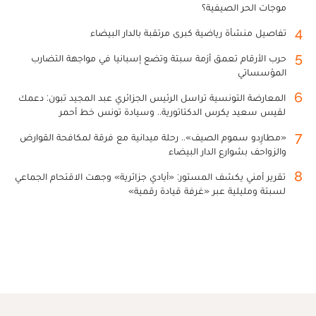
موجات الحر الصيفية؟
4
تفاصيل منشأة رياضية كبرى مرتقبة بالدار البيضاء
5
حرب الأرقام تعمق أزمة سبتة وتضع إسبانيا في مواجهة التضارب
المؤسساتي
6
المعارضة التونسية تراسل الرئيس الجزائري عبد المجيد تبون: دعمك
لقيس سعيد يكرس الدكتاتورية.. وسيادة تونس خط أحمر
7
«مطارِدو سموم الصيف».. رحلة ميدانية مع فرقة لمكافحة القوارض
والزواحف بشوارع الدار البيضاء
8
تقرير أمني يكشف المستور: «أيادي جزائرية» وجهت الاقتحام الجماعي
لسبتة ومليلية عبر «غرفة قيادة رقمية»