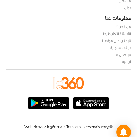
مشاهير
دولي
معلومات عنا
من نحن ؟
الأسئلة الأكثر طرحا
للإعلان على موقعنا
بيانات قانونية
للإتصال بنا
أرشيف
© Web News / le360.ma / Tous droits réservés 2023