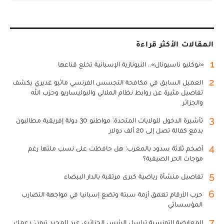
المقالات الأكثر قراءة
1
«نوكليو ناسيونال».. النيونازية الإسبانية تخلع قناعها
2
العميل السابق في مكافحة التجسس الفرنسي ماثيو غديري يكشف
تفاصيل مثيرة عن روابط نظام الملالي والبوليساريو وحزب الله
والجزائر
3
تأشيرة الدخول للولايات المتحدة: مواطنو 30 دولة إفريقية مطالبون
بدفع كفالة تصل إلى 20 ألف دولار
4
أضخم ثلاثة سدود بالمغرب: هل حافظت على نسب ملئها رغم
موجات الحر الصيفية؟
5
تفاصيل منشأة رياضية كبرى مرتقبة بالدار البيضاء
6
حرب الأرقام تعمق أزمة سبتة وتضع إسبانيا في مواجهة التضارب
المؤسساتي
7
المعارضة التونسية تراسل الرئيس الجزائري عبد المجيد تبون: دعمك