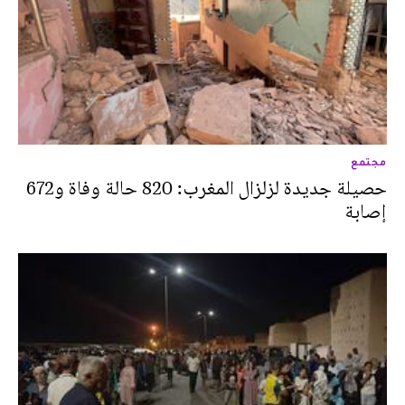
مجتمع
حصيلة جديدة لزلزال المغرب: 820 حالة وفاة و672
إصابة