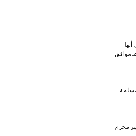
أنها
 شهر محرم لعام 1448 هـ مساء يوم الإثنين 29 ذي الحجة 1447 هـ موافق
مسلحة
هر محرم