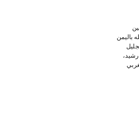
ين
 باليمن
جليل
رشيد،
غربي