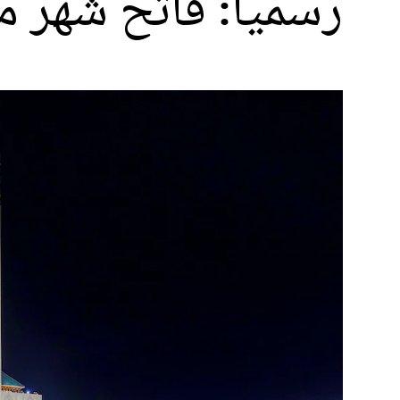
رسميا: فاتح شهر محرم لعام 1448 هجر