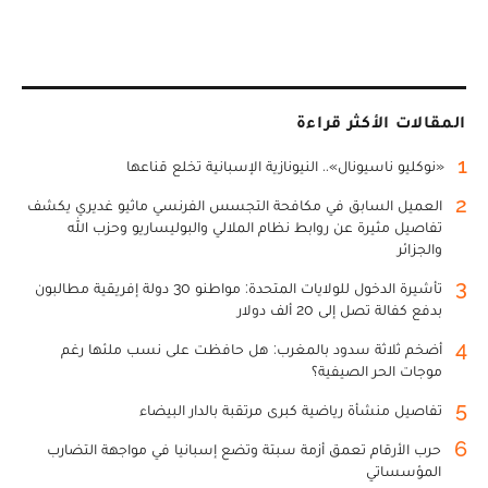
المقالات الأكثر قراءة
1
«نوكليو ناسيونال».. النيونازية الإسبانية تخلع قناعها
2
العميل السابق في مكافحة التجسس الفرنسي ماثيو غديري يكشف
تفاصيل مثيرة عن روابط نظام الملالي والبوليساريو وحزب الله
والجزائر
3
تأشيرة الدخول للولايات المتحدة: مواطنو 30 دولة إفريقية مطالبون
بدفع كفالة تصل إلى 20 ألف دولار
4
أضخم ثلاثة سدود بالمغرب: هل حافظت على نسب ملئها رغم
موجات الحر الصيفية؟
5
تفاصيل منشأة رياضية كبرى مرتقبة بالدار البيضاء
6
حرب الأرقام تعمق أزمة سبتة وتضع إسبانيا في مواجهة التضارب
المؤسساتي