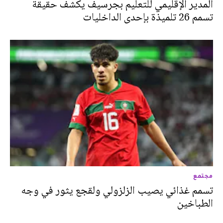
المدير الإقليمي للتعليم بجرسيف يكشف حقيقة
تسمم 26 تلميذة بإحدى الداخليات
مجتمع
تسمم غذائي يصيب الزلزولي ولقجع يثور في وجه
الطباخين