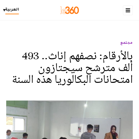
العربية
▾
مجتمع
بالأرقام: نصفهم إناث.. 493
ألف مترشح سيجتازون
امتحانات البكالوريا هذه السنة