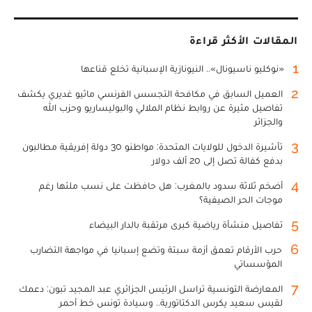
المقالات الأكثر قراءة
1
«نوكليو ناسيونال».. النيونازية الإسبانية تخلع قناعها
2
العميل السابق في مكافحة التجسس الفرنسي ماثيو غديري يكشف
تفاصيل مثيرة عن روابط نظام الملالي والبوليساريو وحزب الله
والجزائر
3
تأشيرة الدخول للولايات المتحدة: مواطنو 30 دولة إفريقية مطالبون
بدفع كفالة تصل إلى 20 ألف دولار
4
أضخم ثلاثة سدود بالمغرب: هل حافظت على نسب ملئها رغم
موجات الحر الصيفية؟
5
تفاصيل منشأة رياضية كبرى مرتقبة بالدار البيضاء
6
حرب الأرقام تعمق أزمة سبتة وتضع إسبانيا في مواجهة التضارب
المؤسساتي
7
المعارضة التونسية تراسل الرئيس الجزائري عبد المجيد تبون: دعمك
لقيس سعيد يكرس الدكتاتورية.. وسيادة تونس خط أحمر