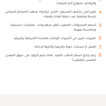
والزواحف بشوارع الدار البيضاء
4
تقرير أمني يكشف المستور: «أيادي جزائرية» وجهت الاقتحام الجماعي
لسبتة ومليلية عبر «غرفة قيادة رقمية»
5
أسعار المحروقات بالمغرب تقفز بدرهم واحد.. مضاربات مستمرة
ومنافسة صورية
6
تغييرات كبرى في تأشيرات الولايات المتحدة الأمريكية بإفريقيا
7
أفضل 5 مسارات جوية بإفريقيا وأكثرها ازدحاما
8
رغم تراجع أسعار الذهب عالميا.. لماذا يخيم الركود على سوق المعدن
النفيس بالمغرب؟