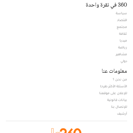
360 في نقرة واحدة
سياسة
اقتصاد
مجتمع
ثقافة
ميديا
Opens in new window
رياضة
مشاهير
دولي
معلومات عنا
من نحن ؟
الأسئلة الأكثر طرحا
للإعلان على موقعنا
بيانات قانونية
للإتصال بنا
أرشيف