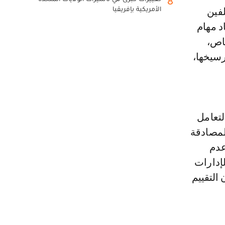
8
الأمريكية بإفريقيا
لفين
د مهام
خاص،
رسيخها،
تعامل
لمصادقة
عدم
إدارات
التقييم