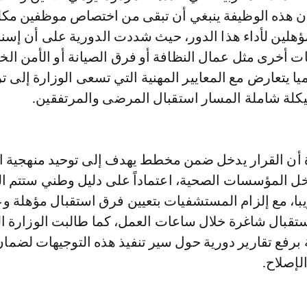
 نونبر 2025، أن هذه الوظيفة ينبغي أن تبقى من اختصاص موظفين مك
ين لأداء هذا الدور، حيث شددت الدورية على أن إسنا
ات أخرى مثل عمال النظافة أو فرق الصيانة أو الأمن ال
ميا يتعارض مع المعايير المهنية التي تسعى الوزارة إلى ت
يكلة شاملة المسار استقبال المرضى والمرتفقين.
أن القرار يدخل ضمن مخطط يهدف إلى توحيد منهجية ال
خل المؤسسات الصحية، اعتماداً على دليل وطني ستتم ا
با، مع إلزام المستشفيات بتعيين فرق استقبال مؤهلة و
قبال شاغرة خلال ساعات العمل، كما طالبت الوزارة ال
 برفع تقارير دورية حول سير تنفيذ هذه التوجيهات لضمان 
لإصلاح.