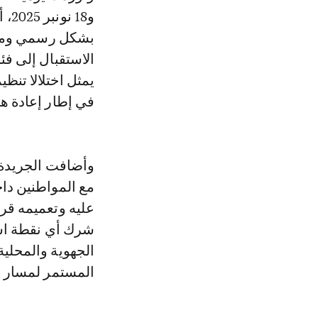
و18
بشكل رسمي ومؤهل
الاستقبال إلى فئ
يمثل اختلالا تنظي
في إطار إعادة ه
وأضافت الجريدة 
مع المواطنين دا
عليه وتعميمه قري
شرك أي نقطة است
الجهوية والمحلية
المستمر لمسار ا