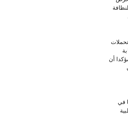
نظافة
تحملات
بة
ؤكدا أن
 في
بية