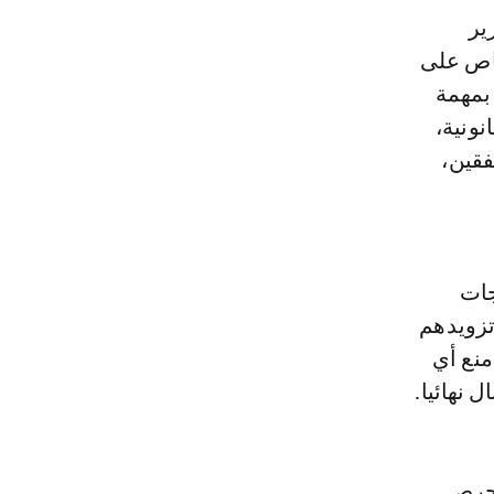
ير
خاص على
 بمهمة
ونية،
فقين،
جات
تزويدهم
منع أي
 نهائيا.
 حرص