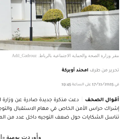
مقر وزارة الصحة والحماية الاجتماعية بالرباط. Adil_Gadrouz
تحرير من طرف
امحند أوبركة
في 17/11/2025 على الساعة 19:45
أقوال الصحف
دعت مذكرة جديدة صادرة عن وزارة ال
إشراك حراس الأمن الخاص في مهام الاستقبال والتوج
تناسل الشكايات حول ضعف التوجيه داخل عدد من المر
وأوردت يومية «الأحداث المغربية» في عددها المزدود ليومي الاثنين والثلاثاء 17