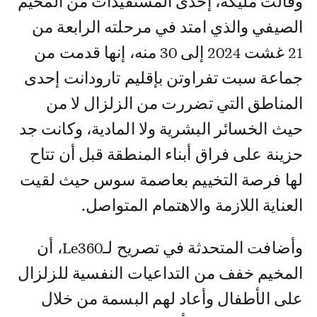
وقالت مليكة، إحدى المستفيدات من المخيم
الصيفي والذي امتد في مرحلته الرابعة من
21 غشت 2024 إلى 30 منه، إنها قدمت من
جماعة سبت تفراوتن بإقليم تارودانت إحدى
المناطق التي تضررت من الزلزال لا من
حيث الخسائر البشرية ولا المادية، وكانت جد
حزينة على فراق أبناء المنطقة قبل أن تتاح
لها فرصة التخييم بعاصمة سوس حيث لقيت
العناية اللازمة والاهتمام المتواصل.
وأضافت المتحدثة في تصريح لـLe360، أن
المخيم خفف من التداعيات النفسية للزلزال
على الأطفال وأعاد لهم البسمة من خلال