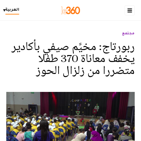
العربية
▾
مجتمع
ربورتاج: مخيَّم صيفي بأكادير
يخفف معاناة 370 طفلا
متضررا من زلزال الحوز