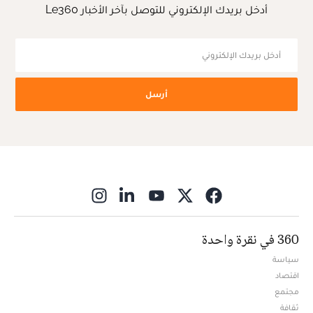
أدخل بريدك الإلكتروني للتوصل بآخر الأخبار Le360
أرسل
ns in new window
360 في نقرة واحدة
سياسة
اقتصاد
مجتمع
ثقافة