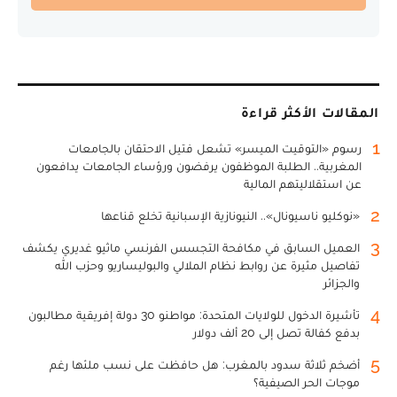
المقالات الأكثر قراءة
1
رسوم «التوقيت الميسر» تشعل فتيل الاحتقان بالجامعات
المغربية.. الطلبة الموظفون يرفضون ورؤساء الجامعات يدافعون
عن استقلاليتهم المالية
2
«نوكليو ناسيونال».. النيونازية الإسبانية تخلع قناعها
3
العميل السابق في مكافحة التجسس الفرنسي ماثيو غديري يكشف
تفاصيل مثيرة عن روابط نظام الملالي والبوليساريو وحزب الله
والجزائر
4
تأشيرة الدخول للولايات المتحدة: مواطنو 30 دولة إفريقية مطالبون
بدفع كفالة تصل إلى 20 ألف دولار
5
أضخم ثلاثة سدود بالمغرب: هل حافظت على نسب ملئها رغم
موجات الحر الصيفية؟