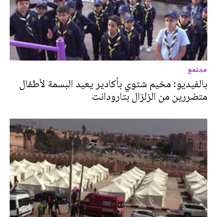
مجتمع
بالفيديو: مخيم شتوي بأكادير يعيد البسمة لأطفال
متضررين من الزلزال بتارودانت