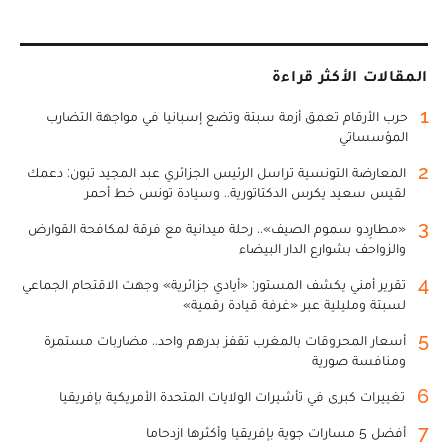
المقالات الأكثر قراءة
1
حرب الأرقام تعمق أزمة سبتة وتضع إسبانيا في مواجهة التضارب
المؤسساتي
2
المعارضة التونسية تراسل الرئيس الجزائري عبد المجيد تبون: دعمك
لقيس سعيد يكرس الدكتاتورية.. وسيادة تونس خط أحمر
3
«مطارِدو سموم الصيف».. رحلة ميدانية مع فرقة لمكافحة القوارض
والزواحف بشوارع الدار البيضاء
4
تقرير أمني يكشف المستور: «أيادي جزائرية» وجهت الاقتحام الجماعي
لسبتة ومليلية عبر «غرفة قيادة رقمية»
5
أسعار المحروقات بالمغرب تقفز بدرهم واحد.. مضاربات مستمرة
ومنافسة صورية
6
تغييرات كبرى في تأشيرات الولايات المتحدة الأمريكية بإفريقيا
7
أفضل 5 مسارات جوية بإفريقيا وأكثرها ازدحاما