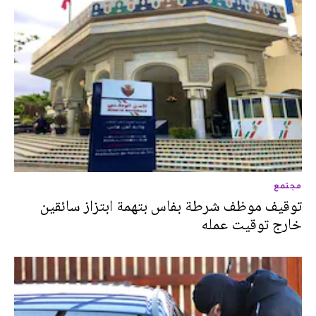
مجتمع
توقيف موظف شرطة بفاس بتهمة ابتزاز سائقين
خارج توقيت عمله‎