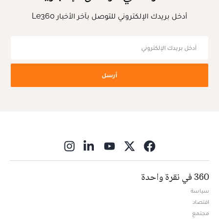
أدخل بريدك الإلكتروني للتوصل بآخر الأخبار Le360
أرسل
ns in new window
360 في نقرة واحدة
سياسة
اقتصاد
مجتمع