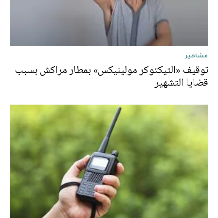
مشاهير
توقيف «التيكتوكر مولينيكس» بمطار مراكش بسبب
قضايا التشهير‎