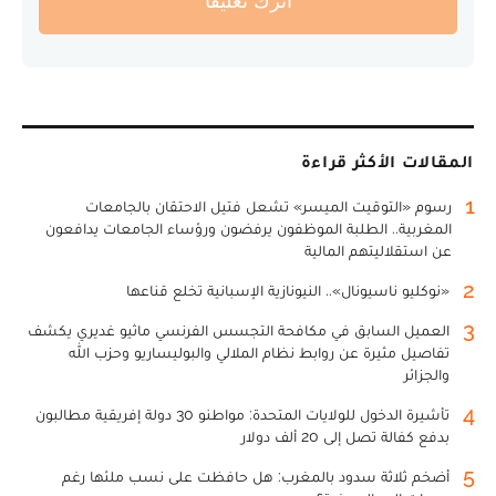
أترك تعليقا
المقالات الأكثر قراءة
1
رسوم «التوقيت الميسر» تشعل فتيل الاحتقان بالجامعات
المغربية.. الطلبة الموظفون يرفضون ورؤساء الجامعات يدافعون
عن استقلاليتهم المالية
2
«نوكليو ناسيونال».. النيونازية الإسبانية تخلع قناعها
3
العميل السابق في مكافحة التجسس الفرنسي ماثيو غديري يكشف
تفاصيل مثيرة عن روابط نظام الملالي والبوليساريو وحزب الله
والجزائر
4
تأشيرة الدخول للولايات المتحدة: مواطنو 30 دولة إفريقية مطالبون
بدفع كفالة تصل إلى 20 ألف دولار
5
أضخم ثلاثة سدود بالمغرب: هل حافظت على نسب ملئها رغم