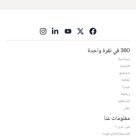
ns in new window
360 في نقرة واحدة
سياسة
اقتصاد
مجتمع
ثقافة
ميديا
Opens in new window
رياضة
مشاهير
دولي
معلومات عنا
من نحن ؟
الأسئلة الأكثر طرحا