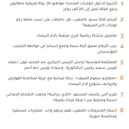
1
تأشيرة الدخول للولايات المتحدة: مواطنو 30 دولة إفريقية مطالبون
بدفع كفالة تصل إلى 20 ألف دولار
2
أضخم ثلاثة سدود بالمغرب: هل حافظت على نسب ملئها رغم
موجات الحر الصيفية؟
3
تفاصيل منشأة رياضية كبرى مرتقبة بالدار البيضاء
4
حرب الأرقام تعمق أزمة سبتة وتضع إسبانيا في مواجهة التضارب
المؤسساتي
5
المعارضة التونسية تراسل الرئيس الجزائري عبد المجيد تبون: دعمك
لقيس سعيد يكرس الدكتاتورية.. وسيادة تونس خط أحمر
6
«مطارِدو سموم الصيف».. رحلة ميدانية مع فرقة لمكافحة القوارض
والزواحف بشوارع الدار البيضاء
7
تقرير أمني يكشف المستور: «أيادي جزائرية» وجهت الاقتحام الجماعي
لسبتة ومليلية عبر «غرفة قيادة رقمية»
8
أسعار المحروقات بالمغرب تقفز بدرهم واحد.. مضاربات مستمرة
ومنافسة صورية