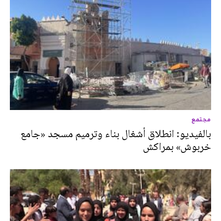
مجتمع
بالفيديو: انطلاق أشغال بناء وترميم مسجد «جامع
خربوش» بمراكش