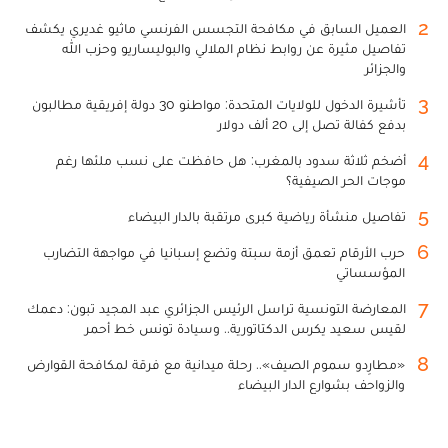
2
العميل السابق في مكافحة التجسس الفرنسي ماثيو غديري يكشف
تفاصيل مثيرة عن روابط نظام الملالي والبوليساريو وحزب الله
والجزائر
3
تأشيرة الدخول للولايات المتحدة: مواطنو 30 دولة إفريقية مطالبون
بدفع كفالة تصل إلى 20 ألف دولار
4
أضخم ثلاثة سدود بالمغرب: هل حافظت على نسب ملئها رغم
موجات الحر الصيفية؟
5
تفاصيل منشأة رياضية كبرى مرتقبة بالدار البيضاء
6
حرب الأرقام تعمق أزمة سبتة وتضع إسبانيا في مواجهة التضارب
المؤسساتي
7
المعارضة التونسية تراسل الرئيس الجزائري عبد المجيد تبون: دعمك
لقيس سعيد يكرس الدكتاتورية.. وسيادة تونس خط أحمر
8
«مطارِدو سموم الصيف».. رحلة ميدانية مع فرقة لمكافحة القوارض
والزواحف بشوارع الدار البيضاء