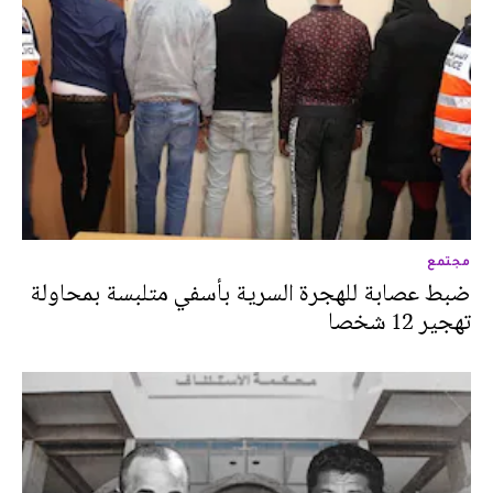
مجتمع
ضبط عصابة للهجرة السرية بأسفي متلبسة بمحاولة
تهجير 12 شخصا