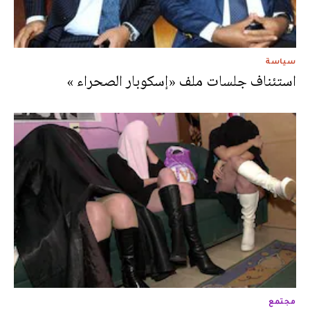
سياسة
استئناف جلسات ملف «إسكوبار الصحراء »
مجتمع