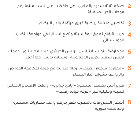
2
أضخم ثلاثة سدود بالمغرب: هل حافظت على نسب ملئها رغم
موجات الحر الصيفية؟
3
تفاصيل منشأة رياضية كبرى مرتقبة بالدار البيضاء
4
حرب الأرقام تعمق أزمة سبتة وتضع إسبانيا في مواجهة التضارب
المؤسساتي
5
المعارضة التونسية تراسل الرئيس الجزائري عبد المجيد تبون: دعمك
لقيس سعيد يكرس الدكتاتورية.. وسيادة تونس خط أحمر
6
«مطارِدو سموم الصيف».. رحلة ميدانية مع فرقة لمكافحة القوارض
والزواحف بشوارع الدار البيضاء
7
تقرير أمني يكشف المستور: «أيادي جزائرية» وجهت الاقتحام الجماعي
لسبتة ومليلية عبر «غرفة قيادة رقمية»
8
أسعار المحروقات بالمغرب تقفز بدرهم واحد.. مضاربات مستمرة
ومنافسة صورية