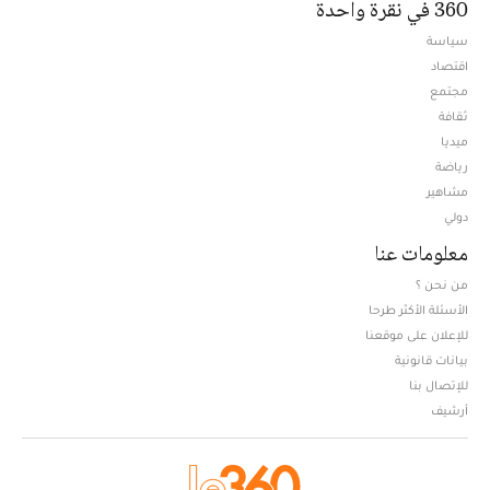
360 في نقرة واحدة
سياسة
اقتصاد
مجتمع
ثقافة
ميديا
Opens in new window
رياضة
مشاهير
دولي
معلومات عنا
من نحن ؟
الأسئلة الأكثر طرحا
للإعلان على موقعنا
بيانات قانونية
للإتصال بنا
أرشيف