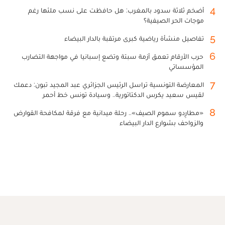
4
أضخم ثلاثة سدود بالمغرب: هل حافظت على نسب ملئها رغم
موجات الحر الصيفية؟
5
تفاصيل منشأة رياضية كبرى مرتقبة بالدار البيضاء
6
حرب الأرقام تعمق أزمة سبتة وتضع إسبانيا في مواجهة التضارب
المؤسساتي
7
المعارضة التونسية تراسل الرئيس الجزائري عبد المجيد تبون: دعمك
لقيس سعيد يكرس الدكتاتورية.. وسيادة تونس خط أحمر
8
«مطارِدو سموم الصيف».. رحلة ميدانية مع فرقة لمكافحة القوارض
والزواحف بشوارع الدار البيضاء