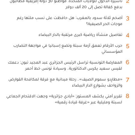
2
تأشيرة الدخول للولايات المتحدة: مواطنو 30 دولة إفريقية مطالبون
بدفع كفالة تصل إلى 20 ألف دولار
3
أضخم ثلاثة سدود بالمغرب: هل حافظت على نسب ملئها رغم
موجات الحر الصيفية؟
4
تفاصيل منشأة رياضية كبرى مرتقبة بالدار البيضاء
5
حرب الأرقام تعمق أزمة سبتة وتضع إسبانيا في مواجهة التضارب
المؤسساتي
6
المعارضة التونسية تراسل الرئيس الجزائري عبد المجيد تبون: دعمك
لقيس سعيد يكرس الدكتاتورية.. وسيادة تونس خط أحمر
7
«مطارِدو سموم الصيف».. رحلة ميدانية مع فرقة لمكافحة القوارض
والزواحف بشوارع الدار البيضاء
8
تقرير أمني يكشف المستور: «أيادي جزائرية» وجهت الاقتحام الجماعي
لسبتة ومليلية عبر «غرفة قيادة رقمية»