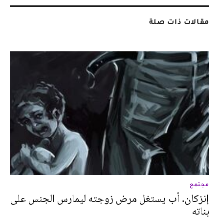
مقالات ذات صلة
مجتمع
إنزكان. أب يستغل مرض زوجته ليمارس الجنس على
بناته