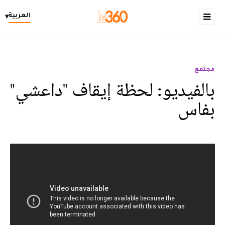
العربية
▾
مجتمع
بالفيديو: لحظة إيقاف "داعشي"
بفاس