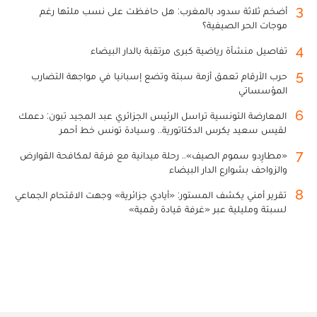
3
أضخم ثلاثة سدود بالمغرب: هل حافظت على نسب ملئها رغم
موجات الحر الصيفية؟
4
تفاصيل منشأة رياضية كبرى مرتقبة بالدار البيضاء
5
حرب الأرقام تعمق أزمة سبتة وتضع إسبانيا في مواجهة التضارب
المؤسساتي
6
المعارضة التونسية تراسل الرئيس الجزائري عبد المجيد تبون: دعمك
لقيس سعيد يكرس الدكتاتورية.. وسيادة تونس خط أحمر
7
«مطارِدو سموم الصيف».. رحلة ميدانية مع فرقة لمكافحة القوارض
والزواحف بشوارع الدار البيضاء
8
تقرير أمني يكشف المستور: «أيادي جزائرية» وجهت الاقتحام الجماعي
لسبتة ومليلية عبر «غرفة قيادة رقمية»