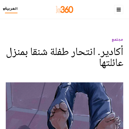
العربية
▾
مجتمع
أكادير. انتحار طفلة شنقا بمنزل
عائلتها