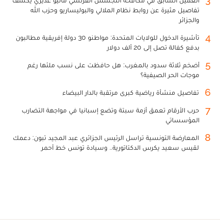
3
العميل السابق في مكافحة التجسس الفرنسي ماثيو غديري يكشف
تفاصيل مثيرة عن روابط نظام الملالي والبوليساريو وحزب الله
والجزائر
4
تأشيرة الدخول للولايات المتحدة: مواطنو 30 دولة إفريقية مطالبون
بدفع كفالة تصل إلى 20 ألف دولار
5
أضخم ثلاثة سدود بالمغرب: هل حافظت على نسب ملئها رغم
موجات الحر الصيفية؟
6
تفاصيل منشأة رياضية كبرى مرتقبة بالدار البيضاء
7
حرب الأرقام تعمق أزمة سبتة وتضع إسبانيا في مواجهة التضارب
المؤسساتي
8
المعارضة التونسية تراسل الرئيس الجزائري عبد المجيد تبون: دعمك
لقيس سعيد يكرس الدكتاتورية.. وسيادة تونس خط أحمر