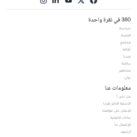
360 في نقرة واحدة
سياسة
اقتصاد
مجتمع
ثقافة
ميديا
Opens in new window
رياضة
مشاهير
دولي
معلومات عنا
من نحن ؟
الأسئلة الأكثر طرحا
للإعلان على موقعنا
بيانات قانونية
للإتصال بنا
أرشيف