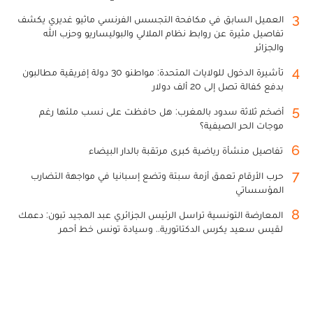
3
العميل السابق في مكافحة التجسس الفرنسي ماثيو غديري يكشف
تفاصيل مثيرة عن روابط نظام الملالي والبوليساريو وحزب الله
والجزائر
4
تأشيرة الدخول للولايات المتحدة: مواطنو 30 دولة إفريقية مطالبون
بدفع كفالة تصل إلى 20 ألف دولار
5
أضخم ثلاثة سدود بالمغرب: هل حافظت على نسب ملئها رغم
موجات الحر الصيفية؟
6
تفاصيل منشأة رياضية كبرى مرتقبة بالدار البيضاء
7
حرب الأرقام تعمق أزمة سبتة وتضع إسبانيا في مواجهة التضارب
المؤسساتي
8
المعارضة التونسية تراسل الرئيس الجزائري عبد المجيد تبون: دعمك
لقيس سعيد يكرس الدكتاتورية.. وسيادة تونس خط أحمر