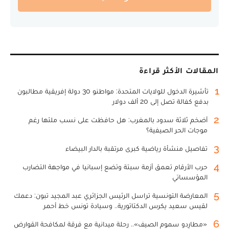
المقالات الأكثر قراءة
1
تأشيرة الدخول للولايات المتحدة: مواطنو 30 دولة إفريقية مطالبون
بدفع كفالة تصل إلى 20 ألف دولار
2
أضخم ثلاثة سدود بالمغرب: هل حافظت على نسب ملئها رغم
موجات الحر الصيفية؟
3
تفاصيل منشأة رياضية كبرى مرتقبة بالدار البيضاء
4
حرب الأرقام تعمق أزمة سبتة وتضع إسبانيا في مواجهة التضارب
المؤسساتي
5
المعارضة التونسية تراسل الرئيس الجزائري عبد المجيد تبون: دعمك
لقيس سعيد يكرس الدكتاتورية.. وسيادة تونس خط أحمر
6
«مطارِدو سموم الصيف».. رحلة ميدانية مع فرقة لمكافحة القوارض