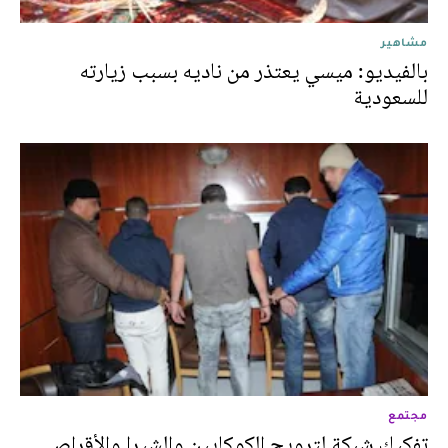
مشاهير
بالفيديو: ميسي يعتذر من ناديه بسبب زيارته
للسعودية
مجتمع
تفكيك شبكة لترويج الكوكايين والشيرا والأقراص