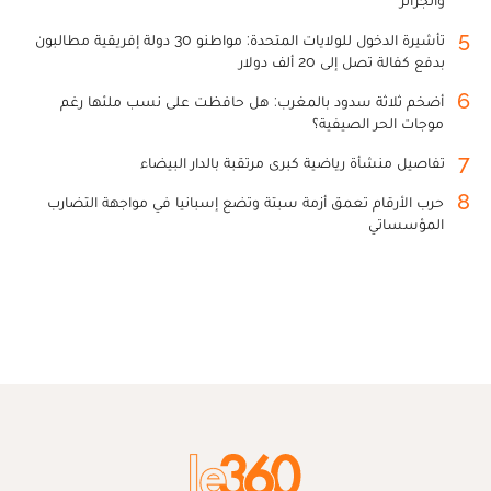
5
تأشيرة الدخول للولايات المتحدة: مواطنو 30 دولة إفريقية مطالبون
بدفع كفالة تصل إلى 20 ألف دولار
6
أضخم ثلاثة سدود بالمغرب: هل حافظت على نسب ملئها رغم
موجات الحر الصيفية؟
7
تفاصيل منشأة رياضية كبرى مرتقبة بالدار البيضاء
8
حرب الأرقام تعمق أزمة سبتة وتضع إسبانيا في مواجهة التضارب
المؤسساتي