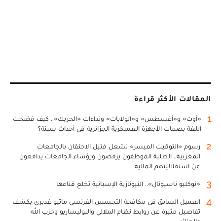
المقالات الأكثر قراءة
1
«أوت» و«أغسطس» و«الولايات» ونداءات «الحريك».. كيف فضحت
اللغة بصمات الأجهزة العسكرية الجزائرية في أحداث سبتة؟
2
رسوم «التوقيت الميسر» تشعل فتيل الاحتقان بالجامعات
المغربية.. الطلبة الموظفون يرفضون ورؤساء الجامعات يدافعون
عن استقلاليتهم المالية
3
«نوكليو ناسيونال».. النيونازية الإسبانية تخلع قناعها
4
العميل السابق في مكافحة التجسس الفرنسي ماثيو غديري يكشف
تفاصيل مثيرة عن روابط نظام الملالي والبوليساريو وحزب الله
والجزائر