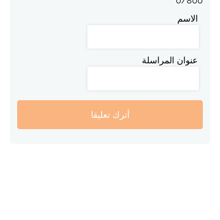
0
/
800
الاسم
عنوان المراسلة
أترك تعليقا