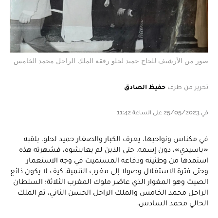
صور من الأرشيف للحاج حميد لحلو رفقة الملك الراحل محمد الخامس
تحرير من طرف
حفيظ الصادق
في 25/05/2023 على الساعة 11:42
في مكناس ونواحيها، يعرف الكبار والصغار حميد لحلو، بلقبه
«باسيدي»، دون إسمه، حتى الذين لم يعايشوه، فشهرته هذه
استمدها من وطنيته ودفاعه المستميت في وجه الاستعمار
وحتى فترة الاستقلال وصولا إلى مغرب التنمية. كيف لا يكون ذائع
الصيت وهو المغوار الذي عاصَر ملوك المغرب الثلاثة؛ السلطان
الراحل محمد الخامس والملك الراحل الحسن الثاني، ثم الملك
الحالي محمد السادس.