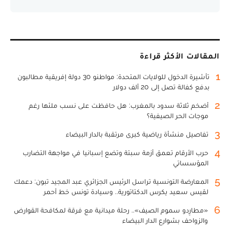
المقالات الأكثر قراءة
1
تأشيرة الدخول للولايات المتحدة: مواطنو 30 دولة إفريقية مطالبون
بدفع كفالة تصل إلى 20 ألف دولار
2
أضخم ثلاثة سدود بالمغرب: هل حافظت على نسب ملئها رغم
موجات الحر الصيفية؟
3
تفاصيل منشأة رياضية كبرى مرتقبة بالدار البيضاء
4
حرب الأرقام تعمق أزمة سبتة وتضع إسبانيا في مواجهة التضارب
المؤسساتي
5
المعارضة التونسية تراسل الرئيس الجزائري عبد المجيد تبون: دعمك
لقيس سعيد يكرس الدكتاتورية.. وسيادة تونس خط أحمر
6
«مطارِدو سموم الصيف».. رحلة ميدانية مع فرقة لمكافحة القوارض
والزواحف بشوارع الدار البيضاء