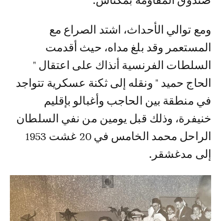
صندوق المقاومة بمكناس.
ومع توالي الأحداث، اشتد الصراع مع
المستعمر وقد بلغ مداه، حيث أقدمت
السلطات الفرنسية أنذاك على اعتقال "
الحاج حميد " ونقله إلى ثكنة عسكرية تتواجد
في منطقة بين الحاجب وأغبالو بإقليم
خنيفرة، وذلك قبل يومين من نفي السلطان
الراحل محمد الخامس في 20 غشت 1953
إلى مدغشقر.