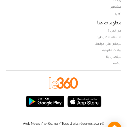
رياضة
مشاهير
دولي
معلومات عنا
من نحن ؟
الأسئلة الأكثر طرحا
للإعلان على موقعنا
بيانات قانونية
للإتصال بنا
أرشيف
© Web News / le360.ma / Tous droits réservés 2023