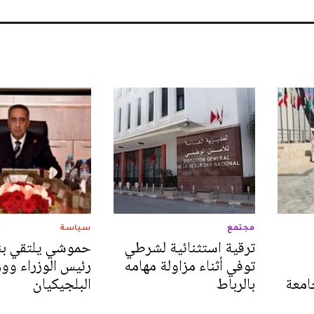
مجتمع
سياسة
ترقية استثنائية لشرطي
حموشي يلتقي بن
توفي أثناء مزاولة مهامه
رئيس الوزراء ووز
امعة
بالرباط
البلجيكيان