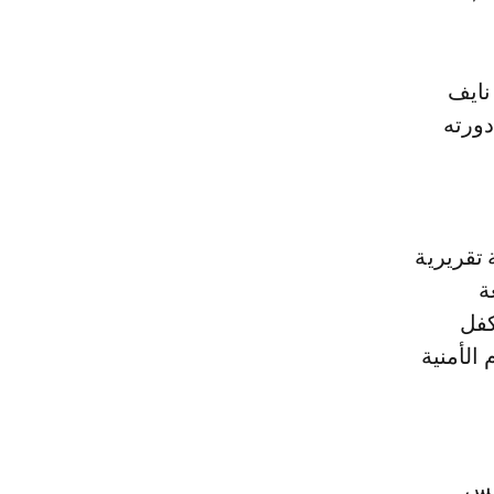
دورته
 تقريرية
ة
كفل
الأمنية
ئيس