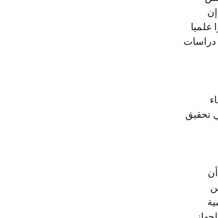
إن
 علميا
 دراسات
ء
ي تحقيق
أن
مكنت من
ية
لجهاز