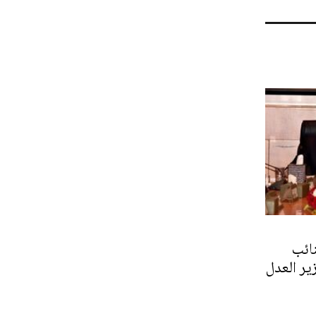
ائب
ير العدل