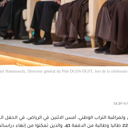
tif Hammouchi, Directeur général du Pôle DGSN-DGST, lors de la cérémonie de
ولمراقبة التراب الوطني، أمس الاثنين في الرياض، في الحفل ا
لجامعة نايف العربية للعلوم الأمنية، الذي شهد تخرج 223 طالبا وطالبة من الدفعة 41، والذين تمكنوا من إنهاء 