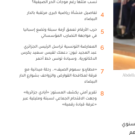
نسب ملئها رغم موجات الحر الصيفية؟
تفاصيل منشأة رياضية كبرى مرتقبة بالدار
4
البيضاء
حرب الأرقام تعمق أزمة سبتة وتضع إسبانيا
5
في مواجهة التضارب المؤسساتي
المعارضة التونسية تراسل الرئيس الجزائري
6
عبد المجيد تبون: دعمك لقيس سعيد يكرس
الدكتاتورية.. وسيادة تونس خط أحمر
«مطارِدو سموم الصيف».. رحلة ميدانية مع
7
فرقة لمكافحة القوارض والزواحف بشوارع الدار
Abdella
البيضاء
تقرير أمني يكشف المستور: «أيادي جزائرية»
8
وجهت الاقتحام الجماعي لسبتة ومليلية عبر
«غرفة قيادة رقمية»
لسنوي
دراساتهم