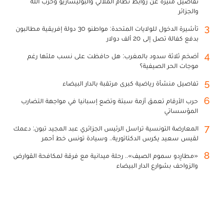
تفاصيل مثيرة عن روابط نظام الملالي والبوليساريو وحزب الله
والجزائر
3
تأشيرة الدخول للولايات المتحدة: مواطنو 30 دولة إفريقية مطالبون
بدفع كفالة تصل إلى 20 ألف دولار
4
أضخم ثلاثة سدود بالمغرب: هل حافظت على نسب ملئها رغم
موجات الحر الصيفية؟
5
تفاصيل منشأة رياضية كبرى مرتقبة بالدار البيضاء
6
حرب الأرقام تعمق أزمة سبتة وتضع إسبانيا في مواجهة التضارب
المؤسساتي
7
المعارضة التونسية تراسل الرئيس الجزائري عبد المجيد تبون: دعمك
لقيس سعيد يكرس الدكتاتورية.. وسيادة تونس خط أحمر
8
«مطارِدو سموم الصيف».. رحلة ميدانية مع فرقة لمكافحة القوارض
والزواحف بشوارع الدار البيضاء